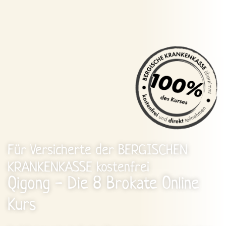
Für Versicherte der BERGISCHEN
KRANKENKASSE kostenfrei
Qigong - Die 8 Brokate Online
Kurs